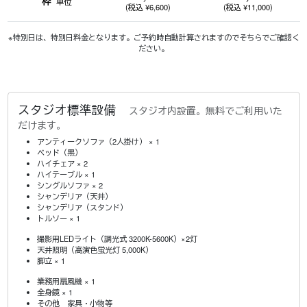
"枠"
単位
(税込 ¥6,600)
(税込 ¥11,000)
※特別日は、特別日料金となります。ご予約時自動計算されますのでそちらでご確認く
ださい。
スタジオ標準設備
スタジオ内設置。無料でご利用いた
だけます。
アンティークソファ（2人掛け） × 1
ベッド（黒）
ハイチェア × 2
ハイテーブル × 1
シングルソファ × 2
シャンデリア（天井）
シャンデリア（スタンド）
トルソー × 1
撮影用LEDライト（調光式 3200K-5600K）×2灯
天井照明（高演色蛍光灯 5,000K）
脚立 × 1
業務用扇風機 × 1
全身鏡 × 1
その他 家具・小物等