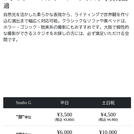
適
自然光を活かした柔らかな表現から、ライティングで世界観を作り
込む演出まで幅広く対応可能。クラシックなソファや黒ベッドは、
ホラー・ゴシック・耽美系の撮影にもおすすめです。大阪で個性的
な撮影ができるスタジオをお探しの方には、必ず満足いただける空
間です。
studio G - 12411
studio G - 4277
studio G - 12406
studio G - 12407
studio G - 12408
studio G - 12409
studio G - 12410
studio G - 4285
studio G - 4284
studio G - 4286
studio G - 12412
studio G - 4287
studio G - 12413
studio G - 12415
studio G - 12416
studio G - 12417
studio G - 12418
studio G - 12419
studio G - 平面図
平日
土日祝
Studio G
¥3,500
¥4,500
"部"
単位
(税込 ¥3,850)
(税込 ¥4,950)
¥6,000
¥10,000