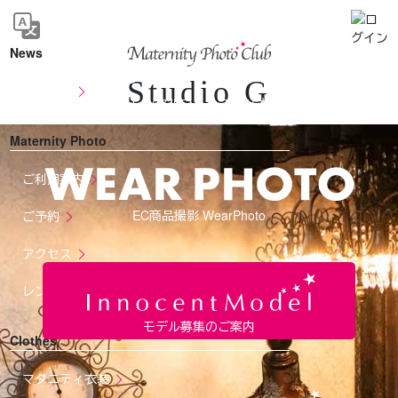
News
Studio G
お知らせ
レンタルフォトスタジオ
Maternity Photo
ご利用案内
EC商品撮影 WearPhoto
ご予約
アクセス
レンタル利用規約
モデル募集のご案内
Clothes
マタニティ衣装